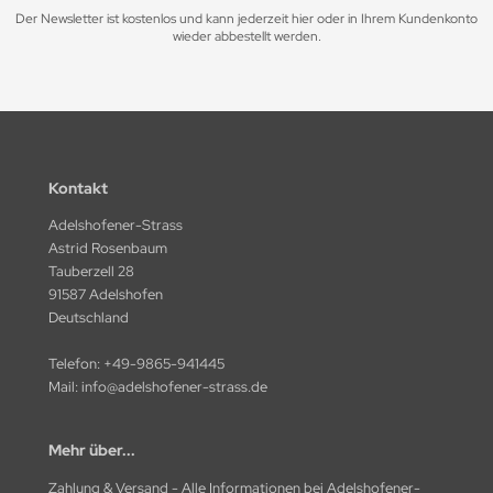
Der Newsletter ist kostenlos und kann jederzeit hier oder in Ihrem Kundenkonto
wieder abbestellt werden.
Kontakt
Adelshofener-Strass
Astrid Rosenbaum
Tauberzell 28
91587 Adelshofen
Deutschland
Telefon:
+49-9865-941445
Mail:
info@adelshofener-strass.de
Mehr über...
Zahlung & Versand - Alle Informationen bei Adelshofener-