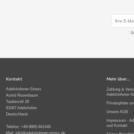
erne
rassmotive
opfen
yline Städte Strassbügelbilder Motive
llen
ort & Hobby – Strass Bügelbilder und Motive
D
erne – Strass Bügelbilder und Motive
rass Bügelbilder & Hotfix Applikationen zum
fbügeln | Adelshofener-Strass®
mbole & Motive – Strass Bügelbilder
Kontakt
Mehr über...
ere – Strass Bügelbilder & Motive
Adelshofener-Strass
Zahlung & Versa
Adelshofener-S
Astrid Rosenbaum
tenkopf Skull – Strass Bügelbilder & Applikationen
Tauberzell 28
Privatsphäre u
91587 Adelshofen
Unsere AGB
behör, Vorlagen, Folie, Pinzetten, Picker Stift
Deutschland
Impressum - Ade
und Kontakt
Telefon:
+49-9865-941445
Mail:
info@adelshofener-strass.de