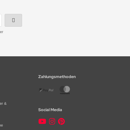
er
Zahlungsmethoden
er &
Social Media
he