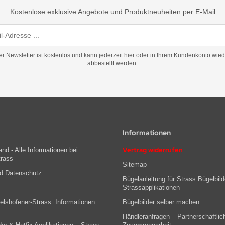
Kostenlose exklusive Angebote und Produktneuheiten per E-Mail
er Newsletter ist kostenlos und kann jederzeit hier oder in Ihrem Kundenkonto wied
abbestellt werden.
Informationen
Vertrag widerrufen
nd - Alle Informationen bei
trass
Sitemap
nd Datenschutz
Bügelanleitung für Strass Bügelbild
Strassapplikationen
lshofener-Strass: Informationen
Bügelbilder selber machen
Händleranfragen – Partnerschaftlic