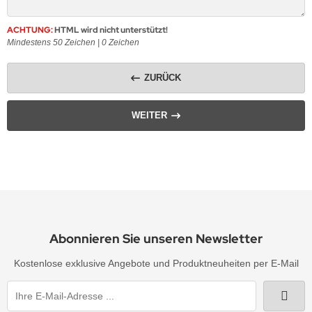
erne
rassmotive
ACHTUNG:
HTML wird nicht unterstützt!
opfen
yline Städte Strassbügelbilder Motive
Mindestens 50 Zeichen |
0
Zeichen
llen
ort & Hobby – Strass Bügelbilder und Motive
ZURÜCK
erne – Strass Bügelbilder und Motive
WEITER
rass Bügelbilder & Hotfix Applikationen zum
fbügeln | Adelshofener-Strass®
mbole & Motive – Strass Bügelbilder
ere – Strass Bügelbilder & Motive
tenkopf Skull – Strass Bügelbilder & Applikationen
Abonnieren Sie unseren Newsletter
Kostenlose exklusive Angebote und Produktneuheiten per E-Mail
behör, Vorlagen, Folie, Pinzetten, Picker Stift