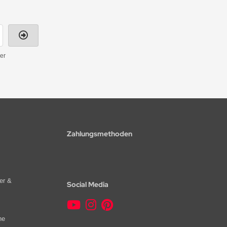
er
Zahlungsmethoden
er &
Social Media
he