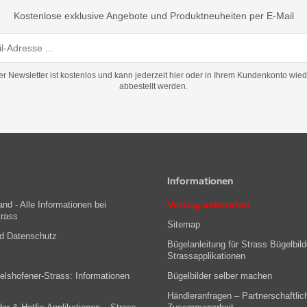
Kostenlose exklusive Angebote und Produktneuheiten per E-Mail
er Newsletter ist kostenlos und kann jederzeit hier oder in Ihrem Kundenkonto wied
abbestellt werden.
Informationen
Vertrag widerrufen
nd - Alle Informationen bei
trass
Sitemap
nd Datenschutz
Bügelanleitung für Strass Bügelbild
Strassapplikationen
lshofener-Strass: Informationen
Bügelbilder selber machen
Händleranfragen – Partnerschaftlic