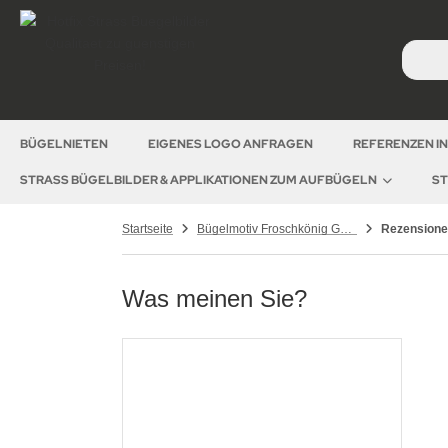
BÜGELNIETEN
EIGENES LOGO ANFRAGEN
REFERENZEN I
STRASS BÜGELBILDER & APPLIKATIONEN ZUM AUFBÜGELN
ST
Startseite
Bügelmotiv Froschkönig Gold 130115
Rezension
Was meinen Sie?