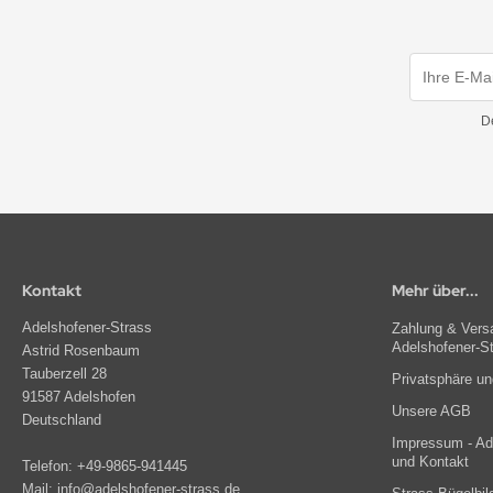
D
Kontakt
Mehr über...
Adelshofener-Strass
Zahlung & Versa
Adelshofener-S
Astrid Rosenbaum
Tauberzell 28
Privatsphäre u
91587 Adelshofen
Unsere AGB
Deutschland
Impressum - Ade
und Kontakt
Telefon:
+49-9865-941445
Mail:
info@adelshofener-strass.de