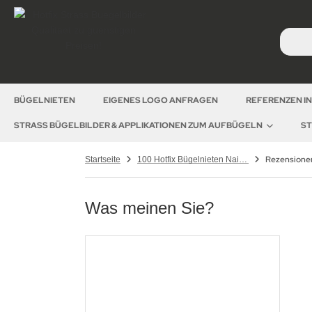
BÜGELNIETEN
EIGENES LOGO ANFRAGEN
REFERENZEN I
STRASS BÜGELBILDER & APPLIKATIONEN ZUM AUFBÜGELN
ST
Rezensione
Startseite
100 Hotfix Bügelnieten Nailheads Herz 9mm Gold
Was meinen Sie?