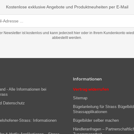
Kostenlose exklusive Angebote und Produktneuheiten per E-Mail
er Newsletter ist kostenlos und kann jederzeit hier oder in Ihrem Kundenkonto wied
abbestellt werden.
Informationen
Vertrag widerrufen
nd - Alle Informationen bei
trass
Sitemap
nd Datenschutz
Bügelanleitung für Strass Bügelbild
Strassapplikationen
lshofener-Strass: Informationen
Bügelbilder selber machen
Händleranfragen – Partnerschaftlic