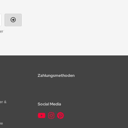
er
Zahlungsmethoden
er &
Social Media
he