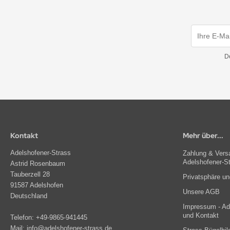
D
Kontakt
Mehr über...
Adelshofener-Strass
Zahlung & Versa
Adelshofener-S
Astrid Rosenbaum
Tauberzell 28
Privatsphäre u
91587 Adelshofen
Unsere AGB
Deutschland
Impressum - Ade
und Kontakt
Telefon:
+49-9865-941445
Mail:
info@adelshofener-strass.de