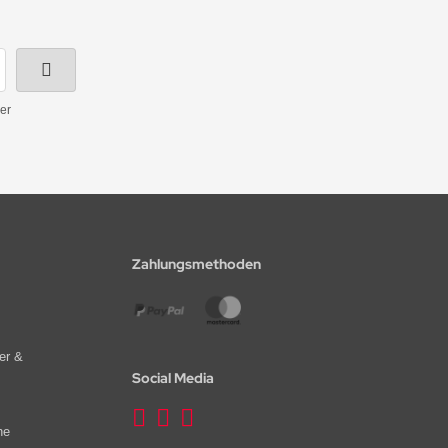
er
Zahlungsmethoden
er &
Social Media
he