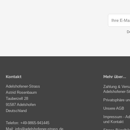
erne
rassmotive
opfen
yline Städte Strassbügelbilder Motive
llen
ort & Hobby – Strass Bügelbilder und Motive
D
erne – Strass Bügelbilder und Motive
rass Bügelbilder & Hotfix Applikationen zum
fbügeln | Adelshofener-Strass®
mbole & Motive – Strass Bügelbilder
Kontakt
Mehr über...
ere – Strass Bügelbilder & Motive
Adelshofener-Strass
Zahlung & Versa
Adelshofener-S
Astrid Rosenbaum
tenkopf Skull – Strass Bügelbilder & Applikationen
Tauberzell 28
Privatsphäre u
91587 Adelshofen
Unsere AGB
behör, Vorlagen, Folie, Pinzetten, Picker Stift
Deutschland
Impressum - Ade
und Kontakt
Telefon:
+49-9865-941445
Mail:
info@adelshofener-strass.de