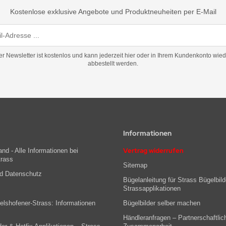
Kostenlose exklusive Angebote und Produktneuheiten per E-Mail
er Newsletter ist kostenlos und kann jederzeit hier oder in Ihrem Kundenkonto wied
abbestellt werden.
Informationen
Vertrag widerrufen
nd - Alle Informationen bei
trass
Sitemap
nd Datenschutz
Bügelanleitung für Strass Bügelbild
Strassapplikationen
lshofener-Strass: Informationen
Bügelbilder selber machen
Händleranfragen – Partnerschaftlic