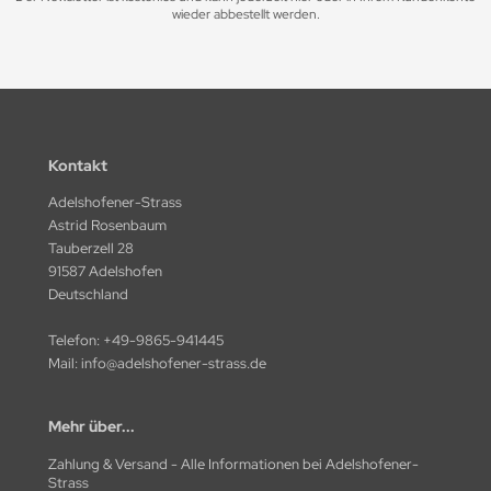
wieder abbestellt werden.
Kontakt
Adelshofener-Strass
Astrid Rosenbaum
Tauberzell 28
91587 Adelshofen
Deutschland
Telefon:
+49-9865-941445
Mail:
info@adelshofener-strass.de
Mehr über...
Zahlung & Versand - Alle Informationen bei Adelshofener-
Strass