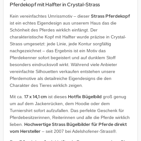
Pferdekopf mit Halfter in Crystal-Strass
Strass Pferdekopf
Kein vereinfachtes Umrissmotiv – dieser
ist ein echtes Eigendesign aus unserem Haus das die
Schönheit des Pferdes wirklich einfängt. Der
charakteristische Kopf mit Halfter wurde präzise in Crystal-
Strass umgesetzt: jede Linie, jede Kontur sorgfältig
nachgezeichnet – das Ergebnis ist ein Motiv das
Pferdekenner sofort begeistert und auf dunklem Stoff
besonders eindrucksvoll wirkt. Während viele Anbieter
vereinfachte Silhouetten verkaufen entstehen unsere
Pferdemotive als detailreiche Eigendesigns die den
Charakter des Tieres wirklich zeigen.
17 x 14,1 cm
Hotfix Bügelbild
Mit ca.
ist dieses
groß genug
um auf dem Jackenrücken, dem Hoodie oder dem
Turniershirt sofort aufzufallen. Das perfekte Geschenk für
Pferdebesitzerinnen, Reiterinnen und alle die Pferde wirklich
Hochwertige Strass Bügelbilder für Pferde direkt
lieben.
vom Hersteller
– seit 2007 bei Adelshofener-Strass®.