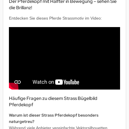
Der Pferdekopf mit Halfter in Bewegung – sehen Sie
die Brillanz!
Entdecken Sie dieses Pferde Strassmotiv im Video:
Wir brauchen Ihre Einwilligung
Dieser Inhalt wird von YouTube bereit gestellt. Sie
müssen YouTube Videos in den Cookie-Einstellungen
aktivieren. Wenn Sie YouTube aktivieren, werden ggf.
personenbezogene Daten verarbeitet und Cookies
gesetzt.
Cookie Einstellungen
Häufige Fragen zu diesem Strass Bügelbild
Pferdekopf
Warum ist dieser Strass Pferdekopf besonders
naturgetreu?
Während viele Anbieter vereinfachte Vektorsilhouetten