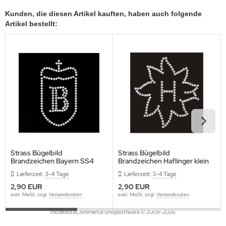
Kunden, die diesen Artikel kauften, haben auch folgende
Artikel bestellt:
Strass Bügelbild
Strass Bügelbild
Brandzeichen Bayern SS4
Brandzeichen Haflinger klein
in SS4 131206-14sc
Lieferzeit:
3-4 Tage
Lieferzeit:
3-4 Tage
2,90 EUR
2,90 EUR
exkl. MwSt. zzgl.
Versandkosten
exkl. MwSt. zzgl.
Versandkosten
mod
ified eCommerce Shopsoftware © 2009-2026