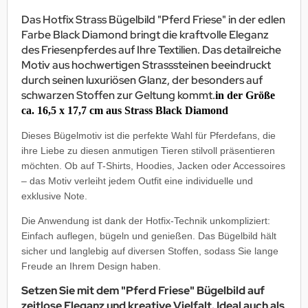
Das Hotfix Strass Bügelbild "Pferd Friese" in der edlen
Farbe Black Diamond bringt die kraftvolle Eleganz
des Friesenpferdes auf Ihre Textilien. Das detailreiche
Motiv aus hochwertigen Strasssteinen beeindruckt
durch seinen luxuriösen Glanz, der besonders auf
schwarzen Stoffen zur Geltung kommt.
in der Größe
ca. 16,5 x 17,7 cm aus Strass Black Diamond
Dieses Bügelmotiv ist die perfekte Wahl für Pferdefans, die
ihre Liebe zu diesen anmutigen Tieren stilvoll präsentieren
möchten. Ob auf T-Shirts, Hoodies, Jacken oder Accessoires
– das Motiv verleiht jedem Outfit eine individuelle und
exklusive Note.
Die Anwendung ist dank der Hotfix-Technik unkompliziert:
Einfach auflegen, bügeln und genießen. Das Bügelbild hält
sicher und langlebig auf diversen Stoffen, sodass Sie lange
Freude an Ihrem Design haben.
Setzen Sie mit dem "Pferd Friese" Bügelbild auf
zeitlose Eleganz und kreative Vielfalt. Ideal auch als