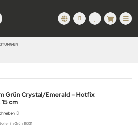
LEITUNGEN
im Grün Crystal/Emerald – Hotfix
x 15 cm
chreiben
Golfer im Grün 111031