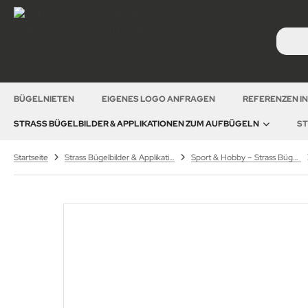
BÜGELNIETEN
EIGENES LOGO ANFRAGEN
REFERENZEN I
STRASS BÜGELBILDER & APPLIKATIONEN ZUM AUFBÜGELN
ST
Startseite
Strass Bügelbilder & Applikationen zum Aufbügeln
Sport & Hobby – Strass Bügelbilder und Motive