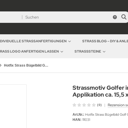
NDIVIDUELLE STRASSANFERTIGUNGEN
STRASS BLOG – DIY & AN
RASS LOGO ANFERTIGEN LASSEN
STRASSSTEINE
Hotfix Strass Bügelbild Golf Golfer im Grün Crystal Emerald 111031 Applikation Strassmotiv
Strassmotiv Golfer 
Applikation ca. 15,5 
|
Rezension s
(0)
Hotfix Strass Bügelbild Golf 
Art.Nr.:
111031
HAN: