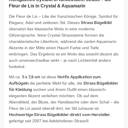
Fleur de Lis in Crystal & Aquamarin
Die Fleur de Lis – Lilie der französischen Könige, Symbol für
Strass Bügelbild
Eleganz, Adel und zeitlosen Stil. Dieses
übersetzt das klassische Motiv in eine moderne
Glitzersprache: feine Crystal-Strasssteine formen die
charakteristische Lilienform, während die zarten Aquamarin-
Akzente in der Mitte einen Hauch Farbe und Tiefe
einbringen. Das Ergebnis ist ein Motiv das sowohl dezent als
auch unverwechselbar wirkt – je nach Lichteinfall anders
funkelnd.
5 x 7,8 cm
Hotfix Applikation zum
Mit ca.
ist diese
Aufbügeln
Strass Bügelbilder
die perfekte Wahl für alle, die
für Kleidung
suchen und ihrem Outfit einen klassisch-
eleganten Akzent verleihen möchten. Ob auf dem
Abendkleid, der Bluse, der Handtasche oder dem Schal – die
Fleur de Lis passt überall dort, wo Stil zuhause ist.
Hochwertige Strass Bügelbilder direkt vom Hersteller
,
gefertigt seit 2007 bei Adelshofener-Strass®.