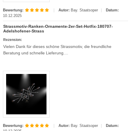
erne
rassmotive
Bewertung:
|
Autor:
Bay. Staatsoper
|
Datum:
10.12.2025
opfen
yline Städte Strassbügelbilder Motive
Strassmotiv-Ranken-Ornamente-2er-Set-Hotfix-180707-
llen
ort & Hobby – Strass Bügelbilder und Motive
Adelshofener-Strass
Rezension:
erne – Strass Bügelbilder und Motive
Vielen Dank für dieses schöne Strassmotiv, die freundliche
Beratung und schnelle Lieferung....
rass Bügelbilder & Hotfix Applikationen zum
fbügeln | Adelshofener-Strass®
mbole & Motive – Strass Bügelbilder
ere – Strass Bügelbilder & Motive
tenkopf Skull – Strass Bügelbilder & Applikationen
behör, Vorlagen, Folie, Pinzetten, Picker Stift
Bewertung:
|
Autor:
Bay. Staatsoper
|
Datum: