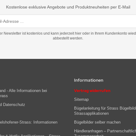
Kostenlose exklusive Angebote und Produktneuheiten per E-Mail
er Newsletter ist kostenlos und kann jederzeit hier oder in Ihrem Kundenkonto wied
abbestellt werden.
Informationen
Vertrag widerrufen
nd - Alle Informationen bei
trass
Sitemap
nd Datenschutz
Bügelanleitung für Strass Bügelbild
Strassapplikationen
lshofener-Strass: Informationen
Bügelbilder selber machen
Händleranfragen – Partnerschaftlic