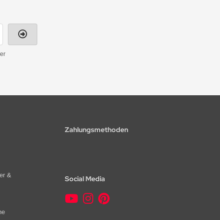
er
Zahlungsmethoden
er &
Social Media
he