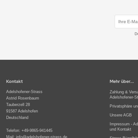
D
Kontakt
Mehr über...
Adelshofener-Strass
Zahlung & Versa
Adelshofener-S
Astrid Rosenbaum
Tauberzell 28
Privatsphäre u
91587 Adelshofen
Unsere AGB
Deutschland
Impressum - Ade
und Kontakt
Telefon:
+49-9865-941445
Mail:
info@adelshofener-strass.de