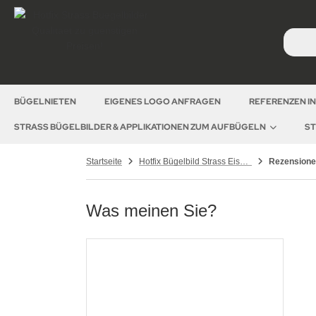
BÜGELNIETEN
EIGENES LOGO ANFRAGEN
REFERENZEN I
STRASS BÜGELBILDER & APPLIKATIONEN ZUM AUFBÜGELN
ST
Startseite
Hotfix Bügelbild Strass Eiskunstlauf 1 Schlittschuh links 120929
Rezension
Was meinen Sie?