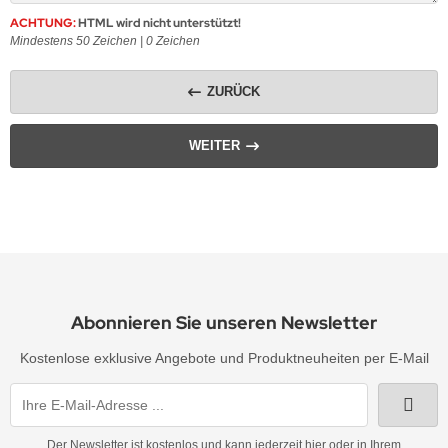
erne
rassmotive
ACHTUNG:
HTML wird nicht unterstützt!
Mindestens 50 Zeichen |
0
Zeichen
opfen
yline Städte Strassbügelbilder Motive
ZURÜCK
llen
ort & Hobby – Strass Bügelbilder und Motive
erne – Strass Bügelbilder und Motive
WEITER
rass Bügelbilder & Hotfix Applikationen zum
fbügeln | Adelshofener-Strass®
mbole & Motive – Strass Bügelbilder
ere – Strass Bügelbilder & Motive
Abonnieren Sie unseren Newsletter
tenkopf Skull – Strass Bügelbilder & Applikationen
Kostenlose exklusive Angebote und Produktneuheiten per E-Mail
behör, Vorlagen, Folie, Pinzetten, Picker Stift
Der Newsletter ist kostenlos und kann jederzeit hier oder in Ihrem