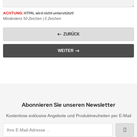
erne
rassmotive
ACHTUNG:
HTML wird nicht unterstützt!
opfen
yline Städte Strassbügelbilder Motive
Mindestens 50 Zeichen |
0
Zeichen
llen
ort & Hobby – Strass Bügelbilder und Motive
ZURÜCK
erne – Strass Bügelbilder und Motive
WEITER
rass Bügelbilder & Hotfix Applikationen zum
fbügeln | Adelshofener-Strass®
mbole & Motive – Strass Bügelbilder
ere – Strass Bügelbilder & Motive
tenkopf Skull – Strass Bügelbilder & Applikationen
Abonnieren Sie unseren Newsletter
Kostenlose exklusive Angebote und Produktneuheiten per E-Mail
behör, Vorlagen, Folie, Pinzetten, Picker Stift