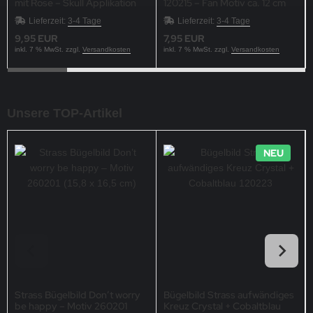
mit Rose – Skull Applikation
120215 – Fan Motiv ca. 12 cm
21,5 x 17,5 cm
Lieferzeit:
3-4 Tage
Lieferzeit:
3-4 Tage
9,95 EUR
7,95 EUR
inkl. 7 % MwSt. zzgl.
Versandkosten
inkl. 7 % MwSt. zzgl.
Versandkosten
Unsere TOP-Artikel
NEU
Strass Bügelbild Don’t worry
Bügelbild Strass aufwändiges
be happy – Motiv 260201
Kreuz Crystal + Cobaltblau