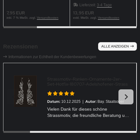
(15,8 x 16,5 cm)
120223
Lieferzeit:
3-4 Tage
7,95 EUR
13,95 EUR
inkl. 7 % MwSt. zzgl.
Versandkosten
exkl. MwSt. zzgl.
Versandkosten
Rezensionen
ALLE ANZEIGEN
Informationen zur Echtheit der Kundenbewertungen
Strassmotiv-Ranken-Ornamente-2er-
Set-Hotfix-180707-Adelshofener-Strass
Datum:
Autor:
10.12.2025 |
Bay. Staatsoper
Vielen Dank für dieses schöne
Strassmotiv, die freundliche Beratung und
schnelle Lieferung.