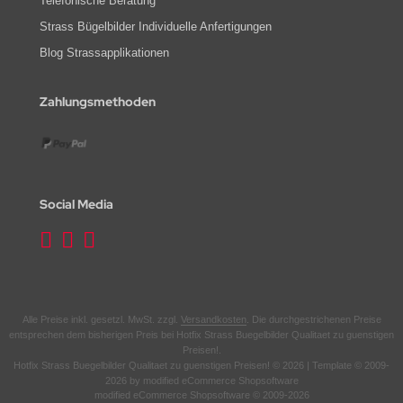
Telefonische Beratung
Strass Bügelbilder Individuelle Anfertigungen
Blog Strassapplikationen
Zahlungsmethoden
Social Media
Alle Preise inkl. gesetzl. MwSt. zzgl.
Versandkosten
. Die durchgestrichenen Preise
entsprechen dem bisherigen Preis bei Hotfix Strass Buegelbilder Qualitaet zu guenstigen
Preisen!.
Hotfix Strass Buegelbilder Qualitaet zu guenstigen Preisen! © 2026 | Template © 2009-
2026 by modified eCommerce Shopsoftware
mod
ified eCommerce Shopsoftware © 2009-2026