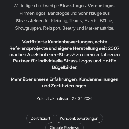
erne
rassmotive
Strass Logos
Vereinslogos
Wir fertigen hochwertige
,
,
Firmenlogos
Bandlogos
Schriftzüge aus
,
und
opfen
yline Städte Strassbügelbilder Motive
Strasssteinen
für Kleidung, Teams, Events, Bühne,
Showgruppen, Reitsport, Beauty und Markenauftritte.
llen
ort & Hobby – Strass Bügelbilder und Motive
Verifizierte Kundenbewertungen, echte
erne – Strass Bügelbilder und Motive
Referenzprojekte und eigene Herstellung seit 2007
machen Adelshofener-Strass® zu einem erfahrenen
rass Bügelbilder & Hotfix Applikationen zum
fbügeln | Adelshofener-Strass®
Partner für individuelle Strass Logos und Hotfix
Bügelbilder.
mbole & Motive – Strass Bügelbilder
Mehr über unsere Erfahrungen, Kundenmeinungen
ere – Strass Bügelbilder & Motive
und Zertifizierungen
tenkopf Skull – Strass Bügelbilder & Applikationen
Zuletzt aktualisiert: 27.07.2026
behör, Vorlagen, Folie, Pinzetten, Picker Stift
Zertifiziert
Kundenbewertungen
Google Reviews