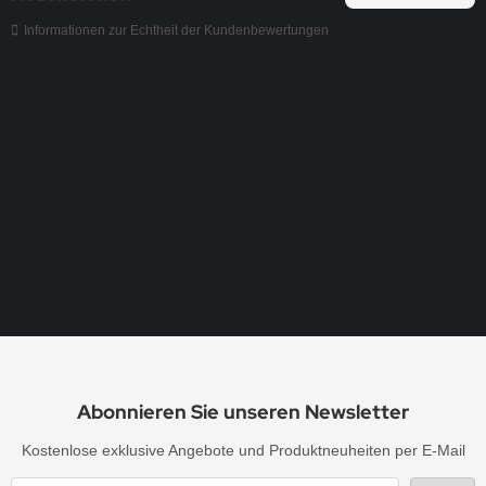
Informationen zur Echtheit der Kundenbewertungen
XXL Hotfix Strass Bügelbild Feder Crystal 12121
Datum:
Autor:
05.02.2026 |
TdW
Super Service, Super Produkt, wunderbare Stras
Abonnieren Sie unseren Newsletter
Kostenlose exklusive Angebote und Produktneuheiten per E-Mail