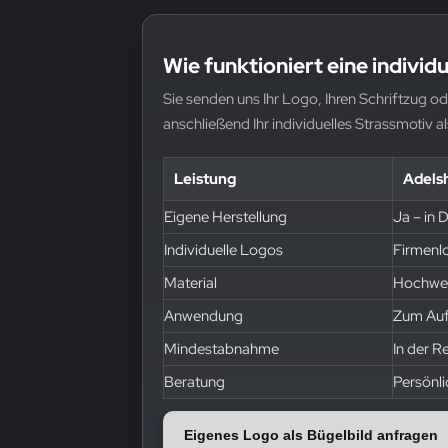
Wie funktioniert eine individ
Sie senden uns Ihr Logo, Ihren Schriftzug o
anschließend Ihr individuelles Strassmotiv al
Leistung
Adels
Eigene Herstellung
Ja – in 
Individuelle Logos
Firmenl
Material
Hochwert
Anwendung
Zum Aufb
Mindestabnahme
In der R
Beratung
Persönl
Eigenes Logo als Bügelbild anfragen