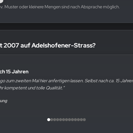
v. Muster oder kleinere Mengen sind nach Absprache möglich.
t 2007 auf Adelshofener-Strass?
ach 15 Jahren
lität
ogo zum zweiten Mal hier anfertigen lassen. Selbst nach ca. 15 Jahr
en Logos auf T-Shirts uns machen lassen und auch viele Wäschen spä
hr kompetent und tolle Qualität.“
ehr zufrieden mit dem Produkt.“
rtung
Google Bewertung