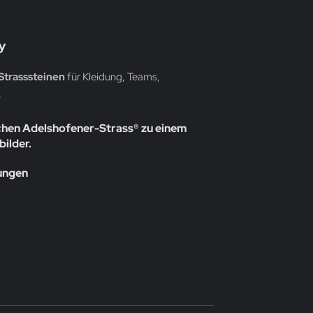
y
Strasssteinen
für Kleidung, Teams,
.
chen Adelshofener-Strass® zu einem
bilder.
rungen