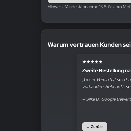
Hinweis: Mindestabnahme 15 Stück pro Moti
Warum vertrauen Kunden sei
★★★★★
★★★★★
Zweite Bestellung n
Hervorragende Qua
„Unser Verein hat sein L
„Top Qualität, wir hab
vorhanden. Sehr nett, se
noch drauf. Wir sind s
— Silke B., Google Bewe
— Markus Demharter, 
← Zurück