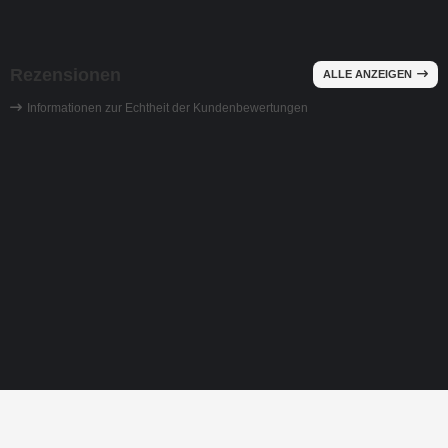
Rezensionen
ALLE ANZEIGEN
Informationen zur Echtheit der Kundenbewertungen
Ranke Ornament Strass Bügelbild Hotfix Ap
Datum:
Autor:
10.12.2025 |
Bay. Staatsoper
Vielen Dank für dieses schöne Strassmotiv, die