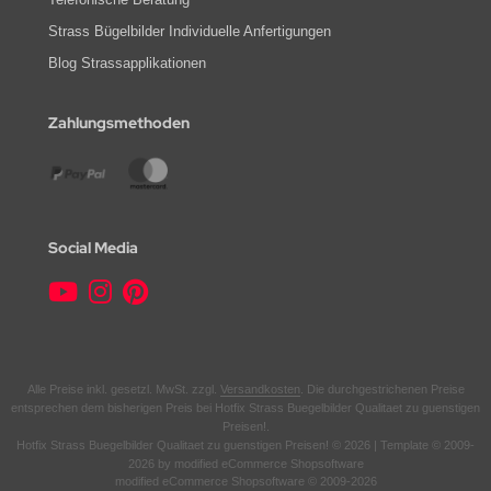
Strass Bügelbilder Individuelle Anfertigungen
Blog Strassapplikationen
Zahlungsmethoden
Social Media
Alle Preise inkl. gesetzl. MwSt. zzgl.
Versandkosten
. Die durchgestrichenen Preise
entsprechen dem bisherigen Preis bei Hotfix Strass Buegelbilder Qualitaet zu guenstigen
Preisen!.
Hotfix Strass Buegelbilder Qualitaet zu guenstigen Preisen! © 2026 | Template © 2009-
2026 by modified eCommerce Shopsoftware
mod
ified eCommerce Shopsoftware © 2009-2026