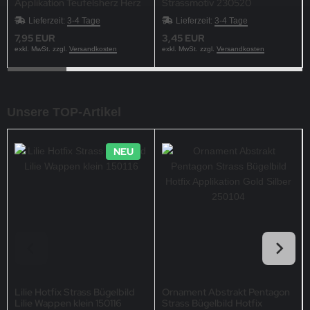
Applikation Teufelsherz Herz
Strassmotiv 230520
Teufel 150126
Lieferzeit:
3-4 Tage
Lieferzeit:
3-4 Tage
7,95 EUR
3,45 EUR
exkl. MwSt. zzgl.
Versandkosten
exkl. MwSt. zzgl.
Versandkosten
Unsere TOP-Artikel
NEU
Lilie Hotfix Strass Bügelbild
Ornament Abstrakt Pentagon
Lilie Wappen klein 150116
Strass Bügelbild Hotfix