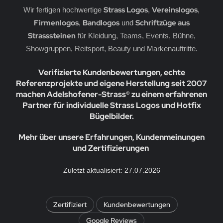
erne
rassmotive
Strass Logos
Vereinslogos
Wir fertigen hochwertige
,
,
Firmenlogos
Bandlogos
Schriftzüge aus
,
und
opfen
yline Städte Strassbügelbilder Motive
Strasssteinen
für Kleidung, Teams, Events, Bühne,
Showgruppen, Reitsport, Beauty und Markenauftritte.
llen
ort & Hobby – Strass Bügelbilder und Motive
Verifizierte Kundenbewertungen, echte
erne – Strass Bügelbilder und Motive
Referenzprojekte und eigene Herstellung seit 2007
machen Adelshofener-Strass® zu einem erfahrenen
rass Bügelbilder & Hotfix Applikationen zum
fbügeln | Adelshofener-Strass®
Partner für individuelle Strass Logos und Hotfix
Bügelbilder.
mbole & Motive – Strass Bügelbilder
Mehr über unsere Erfahrungen, Kundenmeinungen
ere – Strass Bügelbilder & Motive
und Zertifizierungen
tenkopf Skull – Strass Bügelbilder & Applikationen
Zuletzt aktualisiert: 27.07.2026
behör, Vorlagen, Folie, Pinzetten, Picker Stift
Zertifiziert
Kundenbewertungen
Google Reviews