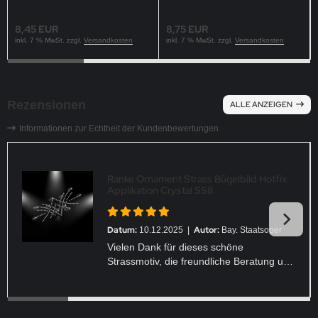
Applikation Gold Silber
250104
8,45 EUR
8,75 EUR
inkl. 7 % MwSt. zzgl.
Versandkosten
inkl. 7 % MwSt. zzgl.
Versandkosten
Rezensionen
ALLE ANZEIGEN
Informationen zur Echtheit der Kundenbewertungen
Ranke Ornament Strass Bügelbild Hotfix
Applikation Crystal SS8
Datum:
Autor:
10.12.2025 |
Bay. Staatsoper
Vielen Dank für dieses schöne
Strassmotiv, die freundliche Beratung und
schnelle Lieferung.