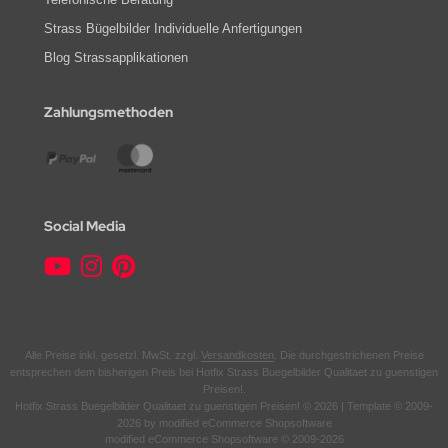
Strass Bügelbilder Individuelle Anfertigungen
Blog Strassapplikationen
Zahlungsmethoden
Social Media
Alle Preise inkl. gesetzl. MwSt. zzgl.
Versandkosten
. Die durchgestrichenen Preise
entsprechen dem bisherigen Preis bei Hotfix Strass Buegelbilder Qualitaet zu guenstigen
Preisen!.
Hotfix Strass Buegelbilder Qualitaet zu guenstigen Preisen! © 2026 | Template © 2009-
2026 by modified eCommerce Shopsoftware
mod
ified eCommerce Shopsoftware © 2009-2026