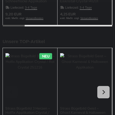
Schneeflocke Applikation
Eiskristall Crystal 141201
Eiskristall Nr.2 121017
Schneeflocke
Lieferzeit:
3-4 Tage
Lieferzeit:
3-4 Tage
9,20 EUR
4,25 EUR
exkl. MwSt. zzgl.
Versandkosten
exkl. MwSt. zzgl.
Versandkosten
Unsere TOP-Artikel
NEU
Strass Bügelbild 3 Herzen –
Strass Bügelbild Geist –
Hotfix Applikation Crystal /
Ghost Karneval & Halloween