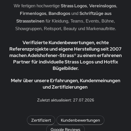
erne
rassmotive
Strass Logos
Vereinslogos
Wir fertigen hochwertige
,
,
Firmenlogos
Bandlogos
Schriftzüge aus
,
und
opfen
yline Städte Strassbügelbilder Motive
Strasssteinen
für Kleidung, Teams, Events, Bühne,
Showgruppen, Reitsport, Beauty und Markenauftritte.
llen
ort & Hobby – Strass Bügelbilder und Motive
Verifizierte Kundenbewertungen, echte
erne – Strass Bügelbilder und Motive
Referenzprojekte und eigene Herstellung seit 2007
machen Adelshofener-Strass® zu einem erfahrenen
rass Bügelbilder & Hotfix Applikationen zum
fbügeln | Adelshofener-Strass®
Partner für individuelle Strass Logos und Hotfix
Bügelbilder.
mbole & Motive – Strass Bügelbilder
Mehr über unsere Erfahrungen, Kundenmeinungen
ere – Strass Bügelbilder & Motive
und Zertifizierungen
tenkopf Skull – Strass Bügelbilder & Applikationen
Zuletzt aktualisiert: 27.07.2026
behör, Vorlagen, Folie, Pinzetten, Picker Stift
Zertifiziert
Kundenbewertungen
Google Reviews