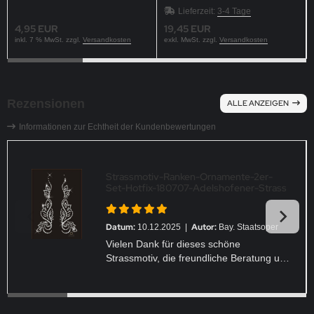
Rot Crystal 251216
Applikation
Lieferzeit:
3-4 Tage
4,95 EUR
19,45 EUR
inkl. 7 % MwSt. zzgl.
Versandkosten
exkl. MwSt. zzgl.
Versandkosten
Rezensionen
ALLE ANZEIGEN
Informationen zur Echtheit der Kundenbewertungen
Strassmotiv-Ranken-Ornamente-2er-
Set-Hotfix-180707-Adelshofener-Strass
Datum:
Autor:
10.12.2025 |
Bay. Staatsoper
Vielen Dank für dieses schöne
Strassmotiv, die freundliche Beratung und
schnelle Lieferung.