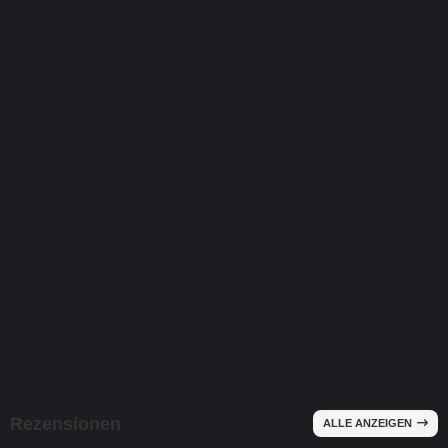
Hotfix Strass Bügelbild Tier Bügelmotiv Applikation Afrika Ele
Lieferzeit:
3-4 Tage
10,95 EUR
exkl. MwSt. zzgl.
Versandkosten
Rezensionen
ALLE ANZEIGEN