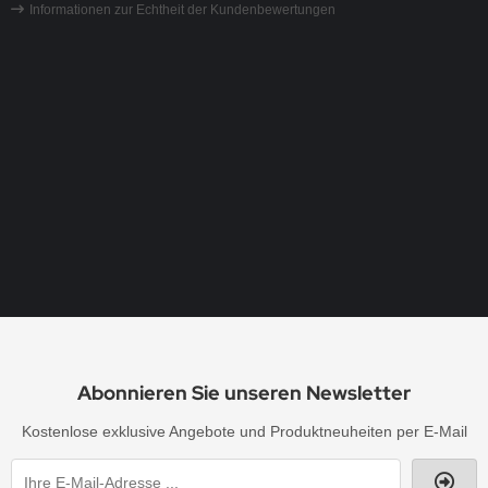
Informationen zur Echtheit der Kundenbewertungen
Pfote Hand Give me Five Hotfix Strass Büge
Datum:
Autor:
29.01.2022 |
Marina Z.
Super! Hochwertiger Strass, freundlicher Kont
Abonnieren Sie unseren Newsletter
Kostenlose exklusive Angebote und Produktneuheiten per E-Mail