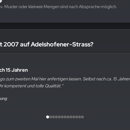
v. Muster oder kleinere Mengen sind nach Absprache möglich.
t 2007 auf Adelshofener-Strass?
tät
 nach 15 Jahren
 Logos auf T-Shirts uns machen lassen und auch viele Wäschen späte
 Logo zum zweiten Mal hier anfertigen lassen. Selbst nach ca. 15 Ja
 zufrieden mit dem Produkt.“
 sehr kompetent und tolle Qualität.“
ogle Bewertung
wertung