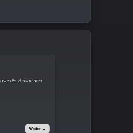
r sind die Steine immer
hren war die Vorlage noch
Weiter →