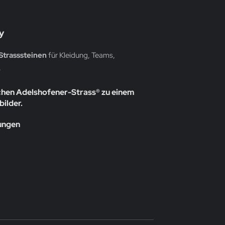
y
Strasssteinen
für Kleidung, Teams,
.
chen Adelshofener-Strass® zu einem
bilder.
rungen