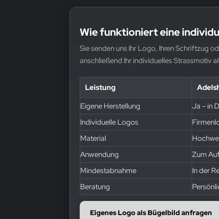
Wie funktioniert eine individ
Sie senden uns Ihr Logo, Ihren Schriftzug o
anschließend Ihr individuelles Strassmotiv al
Leistung
Adels
Eigene Herstellung
Ja – in 
Individuelle Logos
Firmenl
Material
Hochwert
Anwendung
Zum Aufb
Mindestabnahme
In der R
Beratung
Persönl
Eigenes Logo als Bügelbild anfragen