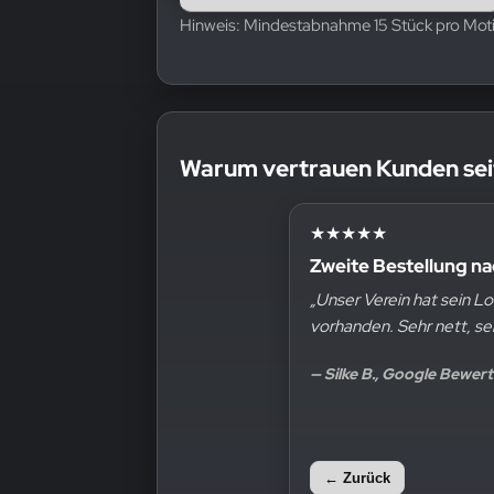
Hinweis: Mindestabnahme 15 Stück pro Moti
Warum vertrauen Kunden sei
★★★★★
★★★★★
Hervorragende Quali
Zweite Bestellung
„Top Qualität, wir haben
„Unser Verein hat sein
noch drauf. Wir sind sehr
vorhanden. Sehr nett,
— Markus Demharter, Go
— Silke B., Google Be
← Zurück