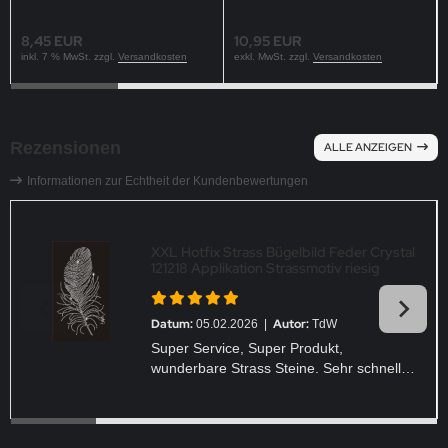
Strassmotiv 111007
8,45 EUR
10,95 EUR
inkl. 7 % MwSt. zzgl.
Versandkosten
exkl. MwSt. zzgl.
Versandkosten
Rezensionen
ALLE ANZEIGEN
Informationen zur Echtheit der Kundenbewertungen
XXL Hotfix Strass Bügelbild Feder Crystal
121218 Applikation Strassmotiv riesig
Datum:
Autor:
05.02.2026 |
TdW
Super Service, Super Produkt,
wunderbare Strass Steine. Sehr schnelle
Lieferung. Alles Perfekt.