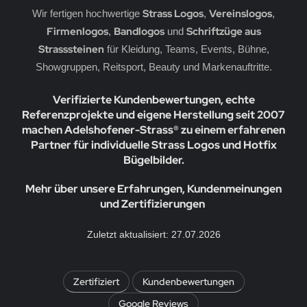
erne
rassmotive
Strass Logos
Vereinslogos
Wir fertigen hochwertige
,
,
Firmenlogos
Bandlogos
Schriftzüge aus
,
und
opfen
yline Städte Strassbügelbilder Motive
Strasssteinen
für Kleidung, Teams, Events, Bühne,
Showgruppen, Reitsport, Beauty und Markenauftritte.
llen
ort & Hobby – Strass Bügelbilder und Motive
Verifizierte Kundenbewertungen, echte
erne – Strass Bügelbilder und Motive
Referenzprojekte und eigene Herstellung seit 2007
machen Adelshofener-Strass® zu einem erfahrenen
rass Bügelbilder & Hotfix Applikationen zum
fbügeln | Adelshofener-Strass®
Partner für individuelle Strass Logos und Hotfix
Bügelbilder.
mbole & Motive – Strass Bügelbilder
Mehr über unsere Erfahrungen, Kundenmeinungen
ere – Strass Bügelbilder & Motive
und Zertifizierungen
tenkopf Skull – Strass Bügelbilder & Applikationen
Zuletzt aktualisiert: 27.07.2026
behör, Vorlagen, Folie, Pinzetten, Picker Stift
Zertifiziert
Kundenbewertungen
Google Reviews