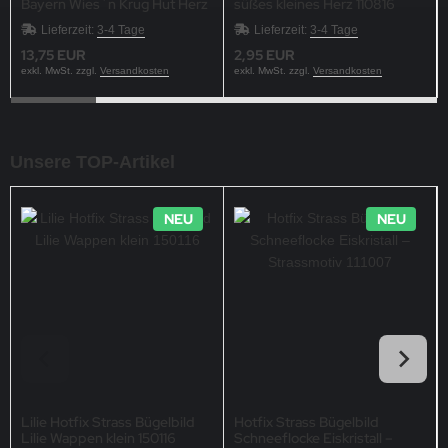
Bayern Wies`n Krug Hut Herz
süßes kleines Herz 110816
Lieferzeit:
3-4 Tage
Lieferzeit:
3-4 Tage
13,75 EUR
2,95 EUR
exkl. MwSt. zzgl.
Versandkosten
exkl. MwSt. zzgl.
Versandkosten
Unsere TOP-Artikel
NEU
NEU
Lilie Hotfix Strass Bügelbild
Hotfix Strass Bügelbild
Lilie Wappen klein 150116
Schneeflocke Eiskristall –