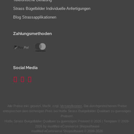
Strass Bügelbilder Individuelle Anfertigungen
Blog Strassapplikationen
Zahlungsmethoden
Social Media
Alle Preise inkl. gesetzl. MwSt. zzgl.
Versandkosten
. Die durchgestrichenen Preise
entsprechen dem bisherigen Preis bei Hotfix Strass Buegelbilder Qualitaet zu guenstigen
Preisen!.
Hotfix Strass Buegelbilder Qualitaet zu guenstigen Preisen! © 2026 | Template © 2009-
2026 by modified eCommerce Shopsoftware
mod
ified eCommerce Shopsoftware © 2009-2026