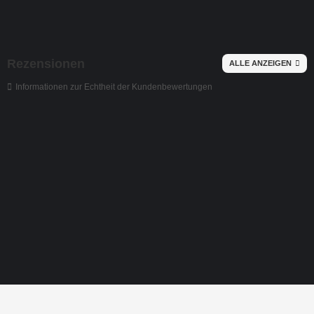
Rezensionen
ALLE ANZEIGEN
Informationen zur Echtheit der Kundenbewertungen
Strassmotiv-Ranken-Ornamente-2er-Set-Hot
Datum:
10.12.2025 |
Autor:
Bay. Staatsoper
Vielen Dank für dieses schöne Strassmotiv, die