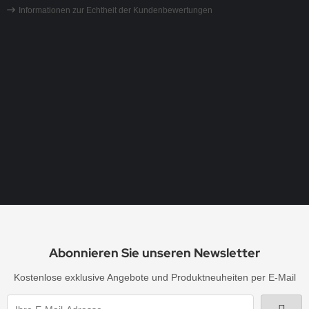
Informationen zur Echtheit der Kundenbewertungen
Ranke Ornament Strass Bügelbild Hotfix Applik
Datum:
Autor:
10.12.2025 |
Bay. Staatsoper
Vielen Dank für dieses schöne Strassmotiv, die
Abonnieren Sie unseren Newsletter
Kostenlose exklusive Angebote und Produktneuheiten per E-Mail