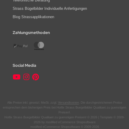
Telefonische Beratung
Strass Bügelbilder Individuelle Anfertigungen
Blog Strassapplikationen
Zahlungsmethoden
Social Media
Alle Preise inkl. gesetzl. MwSt. zzgl.
Versandkosten
. Die durchgestrichenen Preise
entsprechen dem bisherigen Preis bei Hotfix Strass Buegelbilder Qualitaet zu guenstigen
Preisen!.
Hotfix Strass Buegelbilder Qualitaet zu guenstigen Preisen! © 2026 | Template © 2009-
2026 by modified eCommerce Shopsoftware
mod
ified eCommerce Shopsoftware © 2009-2026