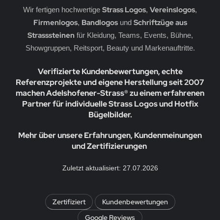
erne
rassmotive
Strass Logos
Vereinslogos
Wir fertigen hochwertige
,
,
Firmenlogos
Bandlogos
Schriftzüge aus
,
und
opfen
yline Städte Strassbügelbilder Motive
Strasssteinen
für Kleidung, Teams, Events, Bühne,
Showgruppen, Reitsport, Beauty und Markenauftritte.
llen
ort & Hobby – Strass Bügelbilder und Motive
Verifizierte Kundenbewertungen, echte
erne – Strass Bügelbilder und Motive
Referenzprojekte und eigene Herstellung seit 2007
machen Adelshofener-Strass® zu einem erfahrenen
rass Bügelbilder & Hotfix Applikationen zum
fbügeln | Adelshofener-Strass®
Partner für individuelle Strass Logos und Hotfix
Bügelbilder.
mbole & Motive – Strass Bügelbilder
Mehr über unsere Erfahrungen, Kundenmeinungen
ere – Strass Bügelbilder & Motive
und Zertifizierungen
tenkopf Skull – Strass Bügelbilder & Applikationen
Zuletzt aktualisiert: 27.07.2026
behör, Vorlagen, Folie, Pinzetten, Picker Stift
Zertifiziert
Kundenbewertungen
Google Reviews