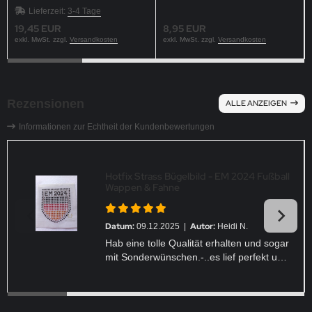
Applikation
Vorlagen Auflage 1
Lieferzeit:
3-4 Tage
19,45 EUR
8,95 EUR
exkl. MwSt. zzgl.
Versandkosten
exkl. MwSt. zzgl.
Versandkosten
Rezensionen
ALLE ANZEIGEN
Informationen zur Echtheit der Kundenbewertungen
Hotfix Strass Bügelbild - EM 2024 Fußball
Wappen & Fahne
Datum:
Autor:
09.12.2025 |
Heidi N.
Hab eine tolle Qualität erhalten und sogar
mit Sonderwünschen.-..es lief perfekt und
sieht auch toll aus ???? ein großes Lob
an das Team