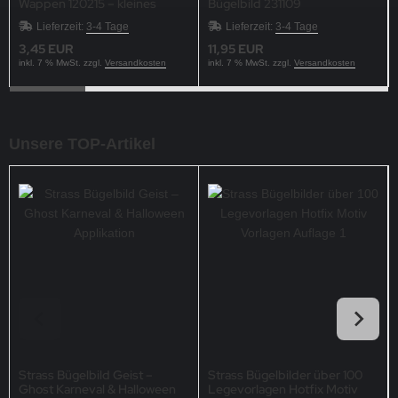
Wappen 120215 – kleines
Bügelbild 231109
Flaggen Motiv
Lieferzeit:
3-4 Tage
Lieferzeit:
3-4 Tage
3,45 EUR
11,95 EUR
inkl. 7 % MwSt. zzgl.
Versandkosten
inkl. 7 % MwSt. zzgl.
Versandkosten
Unsere TOP-Artikel
Strass Bügelbild Geist –
Strass Bügelbilder über 100
Ghost Karneval & Halloween
Legevorlagen Hotfix Motiv