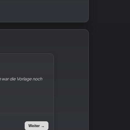
r sind die Steine immer
hren war die Vorlage noch
Weiter →