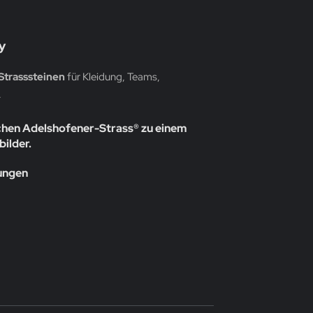
y
Strasssteinen
für Kleidung, Teams,
.
chen Adelshofener-Strass® zu einem
bilder.
rungen