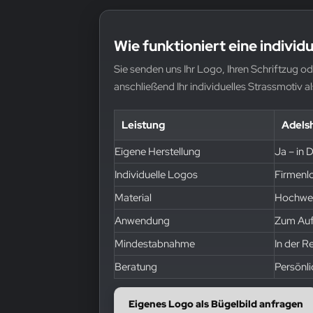
Wie funktioniert eine individ
Sie senden uns Ihr Logo, Ihren Schriftzug o
anschließend Ihr individuelles Strassmotiv al
Leistung
Adels
Eigene Herstellung
Ja – in 
Individuelle Logos
Firmenl
Material
Hochwert
Anwendung
Zum Aufb
Mindestabnahme
In der R
Beratung
Persönl
Eigenes Logo als Bügelbild anfragen