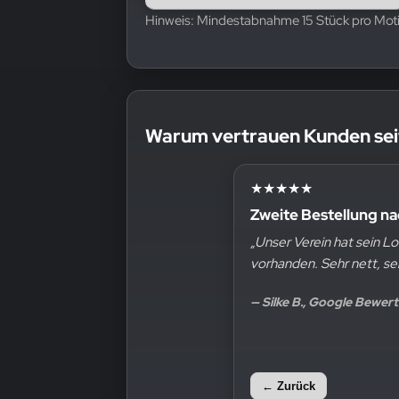
Hinweis: Mindestabnahme 15 Stück pro Moti
Warum vertrauen Kunden sei
★★★★★
★★★★★
Hervorragende Quali
Zweite Bestellung
„Top Qualität, wir haben
„Unser Verein hat sein
noch drauf. Wir sind sehr
vorhanden. Sehr nett,
— Markus Demharter, Go
— Silke B., Google Be
← Zurück