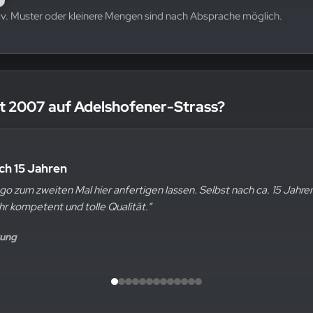
v. Muster oder kleinere Mengen sind nach Absprache möglich.
t 2007 auf Adelshofener-Strass?
tät
 nach 15 Jahren
 Logos auf T-Shirts uns machen lassen und auch viele Wäschen späte
 Logo zum zweiten Mal hier anfertigen lassen. Selbst nach ca. 15 Ja
 zufrieden mit dem Produkt.“
 sehr kompetent und tolle Qualität.“
ogle Bewertung
wertung