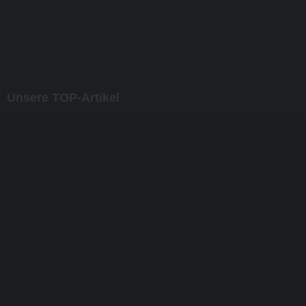
9,45 EUR
inkl. 7 % MwSt. zzgl.
Versandkosten
Unsere TOP-Artikel