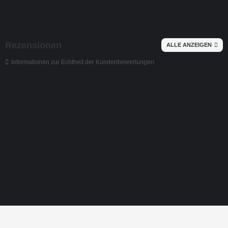
Rezensionen
ALLE ANZEIGEN
Informationen zur Echtheit der Kundenbewertungen
Strassmotiv-Ranken-Ornamente-2er-Set-Hot
Datum:
Autor:
10.12.2025 |
Bay. Staatsoper
Vielen Dank für dieses schöne Strassmotiv, die