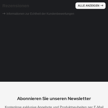
Rezensionen
ALLE ANZEIGEN
Informationen zur Echtheit der Kundenbewertungen
Ranke Ornament Strass Bügelbild Hotfix Ap
Datum:
Autor:
10.12.2025 |
Bay. Staatsoper
Vielen Dank für dieses schöne Strassmotiv, die
Abonnieren Sie unseren Newsletter
Kostenlose exklusive Angebote und Produktneuheiten per E-Mail