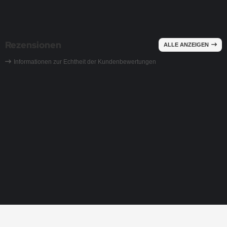
Rezensionen
ALLE ANZEIGEN
Informationen zur Echtheit der Kundenbewertungen
Ranke Ornament Strass Bügelbild Hotfix Ap
Datum:
Autor:
10.12.2025 |
Bay. Staatsoper
Vielen Dank für dieses schöne Strassmotiv, die