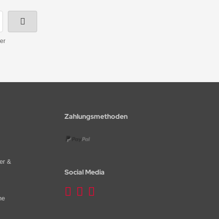
er
Zahlungsmethoden
er &
Social Media
he