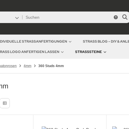
NDIVIDUELLE STRASSANFERTIGUNGEN
STRASS BLOG – DIY & AN
RASS LOGO ANFERTIGEN LASSEN
STRASSSTEINE
hatonrosen
4mm
360 Studs 4mm
4mm