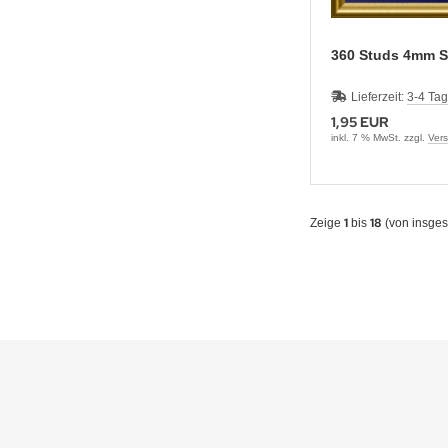
360 Studs 4mm
Lieferzeit:
3-4 Ta
1,95 EUR
inkl. 7 % MwSt. zzgl.
Ver
1
18
Zeige
bis
(von insge