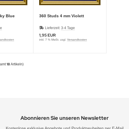
 Sky Blue
360 Studs 4 mm Violett
ge
Lieferzeit:
3-4 Tage
1,95 EUR
sandkosten
inkl. 7 % MwSt. zzgl.
Versandkosten
18
samt
Artikeln)
Abonnieren Sie unseren Newsletter
Kostenlose exklusive Angebote und Produktneuheiten per E-Mail