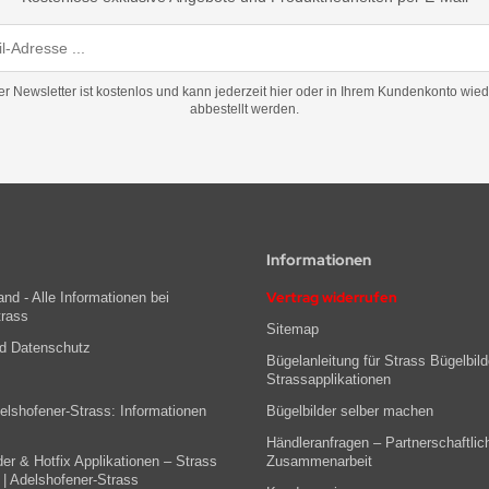
er Newsletter ist kostenlos und kann jederzeit hier oder in Ihrem Kundenkonto wied
abbestellt werden.
Informationen
Vertrag widerrufen
nd - Alle Informationen bei
trass
Sitemap
nd Datenschutz
Bügelanleitung für Strass Bügelbild
Strassapplikationen
lshofener-Strass: Informationen
Bügelbilder selber machen
Händleranfragen – Partnerschaftlic
der & Hotfix Applikationen – Strass
Zusammenarbeit
| Adelshofener-Strass