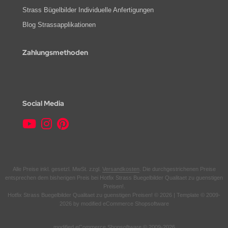
Strass Bügelbilder Individuelle Anfertigungen
Blog Strassapplikationen
Zahlungsmethoden
Social Media
Alle Preise inkl. gesetzl. MwSt. zzgl.
Versandkosten
. Die durchgestrichenen Preise
entsprechen dem bisherigen Preis bei Hotfix Strass Buegelbilder Qualitaet zu guenstigen
Preisen!.
Hotfix Strass Buegelbilder Qualitaet zu guenstigen Preisen! © 2026 | Template © 2009-
2026 by modified eCommerce Shopsoftware
mod
ified eCommerce Shopsoftware © 2009-2026