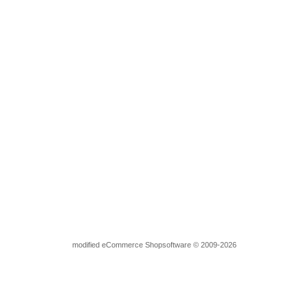
Hotfix Strass Bügelbild Ranke Mäander Borte Welle – Applikation 111
Lieferzeit:
3-4 Tage
7,15 EUR
exkl. MwSt. zzgl.
Versandkosten
mod
ified eCommerce Shopsoftware © 2009-2026